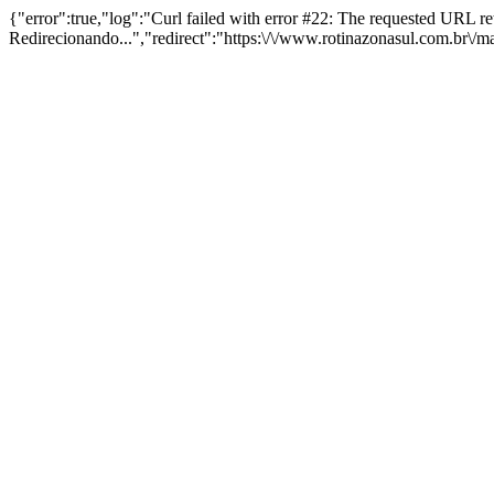
{"error":true,"log":"Curl failed with error #22: The requested URL 
Redirecionando...","redirect":"https:\/\/www.rotinazonasul.com.br\/