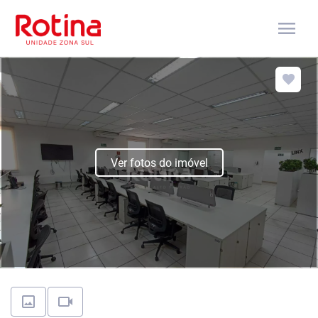
menu
Ver fotos do imóvel