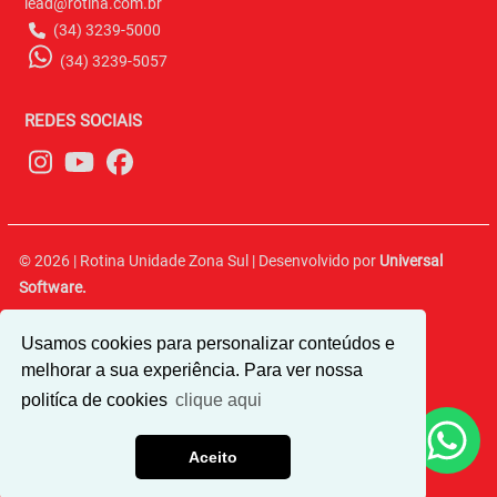
lead@rotina.com.br
(34) 3239-5000
(34) 3239-5057
REDES SOCIAIS
© 2026 | Rotina Unidade Zona Sul | Desenvolvido por
Universal
Software.
Av. Presidente Médici, 270 - Altamira | CEP 38.411-012
Usamos cookies para personalizar conteúdos e
melhorar a sua experiência. Para ver nossa
politíca de cookies
clique aqui
Aceito